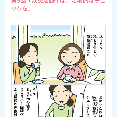
第5話「
疾患活動性
は、定期的なチェ
ックを」