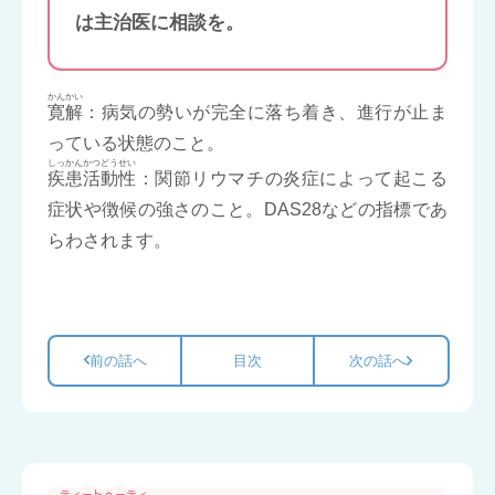
は主治医に相談を。
かんかい
寛解
：病気の勢いが完全に落ち着き、進行が止ま
っている状態のこと。
しっかんかつどうせい
疾患活動性
：関節リウマチの炎症によって起こる
症状や徴候の強さのこと。DAS28などの指標であ
らわされます。
前の話へ
目次
次の話へ
ティートゥーティ