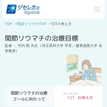
TOP
>
関節リウマチTOP
>
T2Tの考え方
関節リウマチの治療目標
監修 ： 竹内 勤 先生（埼玉医科大学 学長／慶應義塾大学 名
誉教授）
関節リウマチの治療
ティートゥーティ
T2T
の考え方
ゴールに向かって